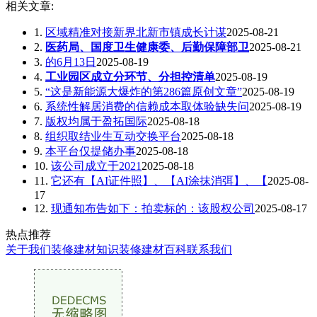
相关文章:
1.
区域精准对接新界北新市镇成长计谋
2025-08-21
2.
医药局、国度卫生健康委、后勤保障部卫
2025-08-21
3.
的6月13日
2025-08-19
4.
工业园区成立分环节、分担控清单
2025-08-19
5.
“这是新能源大爆炸的第286篇原创文章”
2025-08-19
6.
系统性解居消费的信赖成本取体验缺失问
2025-08-19
7.
版权均属于盈拓国际
2025-08-18
8.
组织取结业生互动交换平台
2025-08-18
9.
本平台仅提储办事
2025-08-18
10.
该公司成立于2021
2025-08-18
11.
它还有【AI证件照】、【AI涂抹消弭】、【
2025-08-
17
12.
现通知布告如下：拍卖标的：该股权公司
2025-08-17
热点推荐
关于我们
装修建材知识
装修建材百科
联系我们