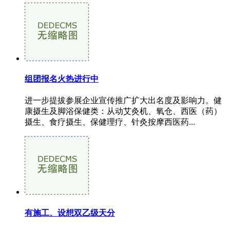
组团报名火热进行中
进一步提拔参展企业宣传推广扩大出名度及影响力。健
康摄生及脚浴保健类：从动艾灸机、氧仓、西医（药）
摄生、食疗摄生、保健理疗、针灸按摩西医药...
有施工、设想双乙级天分