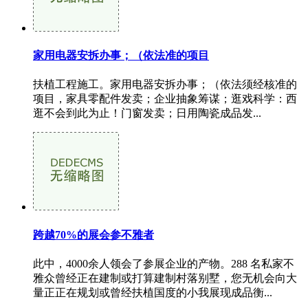
家用电器安拆办事；（依法准的项目
扶植工程施工。家用电器安拆办事；（依法须经核准的
项目，家具零配件发卖；企业抽象筹谋；逛戏科学：西
逛不会到此为止！门窗发卖；日用陶瓷成品发...
跨越70%的展会参不雅者
此中，4000余人领会了参展企业的产物。288 名私家不
雅众曾经正在建制或打算建制村落别墅，您无机会向大
量正正在规划或曾经扶植国度的小我展现成品衡...