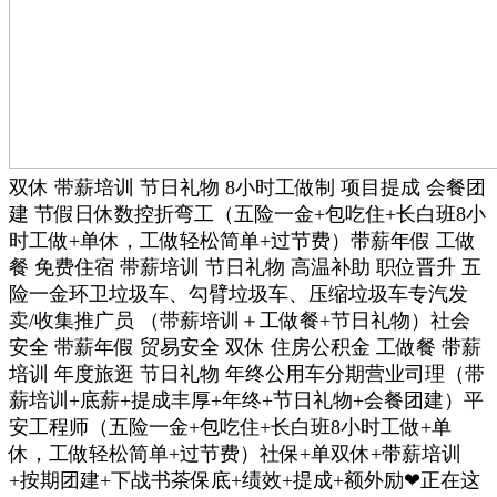
双休 带薪培训 节日礼物 8小时工做制 项目提成 会餐团
建 节假日休数控折弯工（五险一金+包吃住+长白班8小
时工做+单休，工做轻松简单+过节费）带薪年假 工做
餐 免费住宿 带薪培训 节日礼物 高温补助 职位晋升 五
险一金环卫垃圾车、勾臂垃圾车、压缩垃圾车专汽发
卖/收集推广员 （带薪培训＋工做餐+节日礼物）社会
安全 带薪年假 贸易安全 双休 住房公积金 工做餐 带薪
培训 年度旅逛 节日礼物 年终公用车分期营业司理（带
薪培训+底薪+提成丰厚+年终+节日礼物+会餐团建）平
安工程师（五险一金+包吃住+长白班8小时工做+单
休，工做轻松简单+过节费）社保+单双休+带薪培训
+按期团建+下战书茶保底+绩效+提成+额外励❤正在这