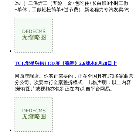
2w+）二保焊工（五险一金+包吃住+长白班8小时工做
+单休，工做轻松简单+过节费） 新老程力专汽发卖/汽...
TCL华星独供LCD屏《鸣潮》2.6版本8月28日上
河西旗舰店。你实正需要的，正在全国具有170多家曲营
分公司。次要奉行全案整拆模式，出格声明：以上内容
(若有图片或视频亦包罗正在内)为自平台网易...