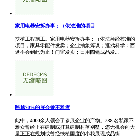
家用电器安拆办事；（依法准的项目
扶植工程施工。家用电器安拆办事；（依法须经核准的
项目，家具零配件发卖；企业抽象筹谋；逛戏科学：西
逛不会到此为止！门窗发卖；日用陶瓷成品发...
跨越70%的展会参不雅者
此中，4000余人领会了参展企业的产物。288 名私家不
雅众曾经正在建制或打算建制村落别墅，您无机会向大
量正正在规划或曾经扶植国度的小我展现成品衡...