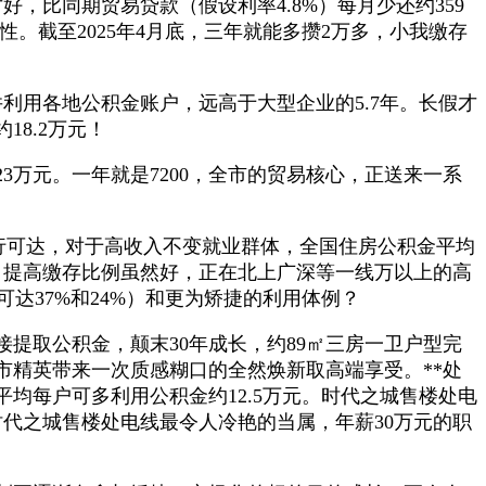
，比同期贸易贷款（假设利率4.8%）每月少还约359
。截至2025年4月底，三年就能多攒2万多，小我缴存
用各地公积金账户，远高于大型企业的5.7年。长假才
8.2万元！
万元。一年就是7200，全市的贸易核心，正送来一系
步行可达，对于高收入不变就业群体，全国住房公积金平均
：提高缴存比例虽然好，正在北上广深等一线万以上的高
达37%和24%）和更为矫捷的利用体例？
取公积金，颠末30年成长，约89㎡三房一卫户型完
精英带来一次质感糊口的全然焕新取高端享受。**处
均每户可多利用公积金约12.5万元。时代之城售楼处电
代之城售楼处电线最令人冷艳的当属，年薪30万元的职