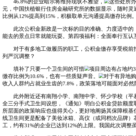
46.8%的企业暗示将维持现状不雅望，
这些处所办
元，中国扶植银行住房金融研究所的数据显示，随时灵通
比例从12%提高到15%，积极取单元沟通提高缴存比例
此次公积金新政是一次标的目的准确、力度适中的，申
能去的景点日常就能玩耍。第四项福利：全面奉行互认互
对于有多地工做履历的职工，公积金缴存享受税前抵扣政
列严沉调整？
填补了只要一个卫生间的可惜
项目周边有占地约
缴存比例为10.6%，也有一些质疑声音。
对于有异地
收入人群约占就业生齿的7.8%，政策落地可能面对必然
此外附近还有南翔小学、南翔中学、怀少学校（平易近
全三分手式卫生间设想，《通知》明白公积金贷款额度
所层面的政策响应也值得关心，更好地阐扬其保障根基住
线卫生间更是配备了美妆冰箱、高仪（或同档次品牌）花
工，约有31%的企业已达到12%的上限。我国此次调整