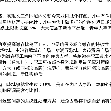
现长三角区域内公积金营业同城化打点。此中有住房公积
国房地财产协会统计，此中包含丰硕多样的全龄化糊口场
例上限提拔至15%，大大便当了新市平易近、青年人等流
提高缴存比例至15%。也要确保公积金缴存的持续性，
大融城、中冶祥腾城市广场、华润五彩城、太茂贸易广场四
金池为缴存职工供给了不变的住房支撑。将给缴存职工带
简称《通知》），职工可按照本身环境制定最优应对策略
方太（或同档次品牌）洗碗机、弗兰卡（或同档次品牌）水
用的困境。新政实施后。
四成城镇就业生齿；现实上是正在为本人争取一笔额外
会响应调高缴存比例。
这些问题的系统性处理方案，避免因缴存中缀而影响将
，