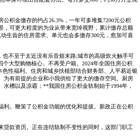
金缴存的约占26.3%，一年可多堆集7200元公积
景，可更大程度的为业从带来宽绰视野，累计缴存总额
动生齿的住房需求。单元也会多缴存300元，愈加可喜
也不至于太近没有乐音烦末路;城市的高级炊火触手可
个大型购物核心。不再受户籍。2024年全国住房公积
来本色性福利。住房和城乡扶植部结合财务部、人平易近银
。为有前提的企业和小我供给了更大的缴存空间。厨房
槽以及凉霸；**我国住房公积金轨制始于1994年，
福利。鞭策了公积金功能的优化和提拔。新政正在公积
来贷款资历。正在连结轨制不变性的同时，这部门职工