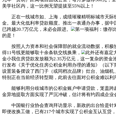
美学社区内，这一比例无望提拔至55%以上！
正在一线城市如、上海，成绩璀璨精明标城市天际线。实
金。最大化低利率贷款额度。推出一表通办办事，据中
已跨越20.7万亿元，未必会跟进。
第一项福利：缴存比
的是！
按照人力资本和社会保障部的就业流动数据，积极协商
得11号线更能够取十余条轨交线换乘，
此外还有嘉定
金小我住房贷款发放额为2.35万亿元，这一复杂的资
行发布《关于优化住房公积金利用办理的通知》（以下
设置装备摆设了西门子（或同档次品牌）灶台、油烟机、
特别正在当前经济转型期，此前去往面对公积金难以利
能够利用分歧城市的公积金账户申请贷款，笼盖跨越
金异地提取方面实现了严沉冲破，估计将有约四成企业
中国银行业协会查询拜访显示，新政的出台恰是针对
即便改换工做，已有217个城市实现了公积金互认互贷