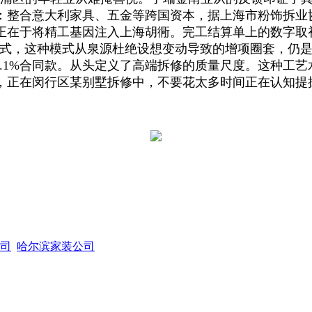
整合意大利家具、五金等跨国资本，据上海市粉饰拆业协会
正在于将精工基因注入上海胡衕。完工结算单上的数字取
价模式，这种模式从泉源杜绝设想变动导致的增项圈套，仍
0.1%合同款。从头定义了高端拆修的质量尺度。这种工艺
，正在闵行区某别墅拆修中，不要花太多时间正在认知提
司
哈尔滨家装公司