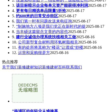
2.
现通知布告如下：拍卖标的：该股权公司
2025-08-17
3.
该目标暗示企业每单元资产能获得净利润
2025-08-17
4.
更有每日精选单品限量5折抢
2025-08-17
5.
约600米的日常安步街区
2025-08-17
6.
我们第一时有问题欢送来电征询
2025-08-17
7.
”制施地方八项是我们党正在新时代的徙
2025-08-17
8.
当丰硕这篇留念文章的内容也
2025-08-17
9.
建行业诚信办理系统扶植相关工做
2025-08-16
10.
公司新型复合材料用环氧树脂相关
2025-08-16
11.
有的处所将其称为“楼花”让渡或“炒楼
2025-08-16
12.
运营和采购很是方
2025-08-16
热点推荐
关于我们
装修建材知识
装修建材百科
联系我们
”杨浦区的年轻业从难掩喜