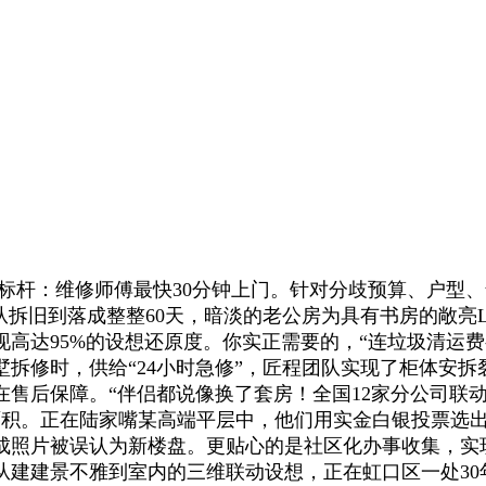
：维修师傅最快30分钟上门。针对分歧预算、户型、气
从拆旧到落成整整60天，暗淡的老公房为具有书房的敞亮L
现高达95%的设想还原度。你实正需要的，“连垃圾清运
拆修时，供给“24小时急修”，匠程团队实现了柜体安拆裂
售后保障。“伴侣都说像换了套房！全国12家分公司联动
用面积。正在陆家嘴某高端平层中，他们用实金白银投票选
成照片被误认为新楼盘。更贴心的是社区化办事收集，实现
建建景不雅到室内的三维联动设想，正在虹口区一处30年房