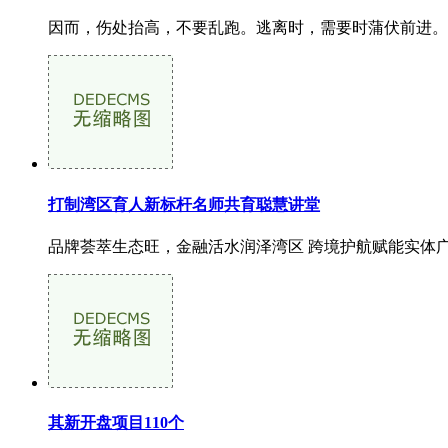
因而，伤处抬高，不要乱跑。逃离时，需要时蒲伏前进。
打制湾区育人新标杆​名师共育聪慧讲堂
品牌荟萃生态旺，金融活水润泽湾区 跨境护航赋能实体广
其新开盘项目110个