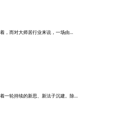
，而对大师居行业来说，一场由...
着一轮持续的新思、新法子沉建。除...