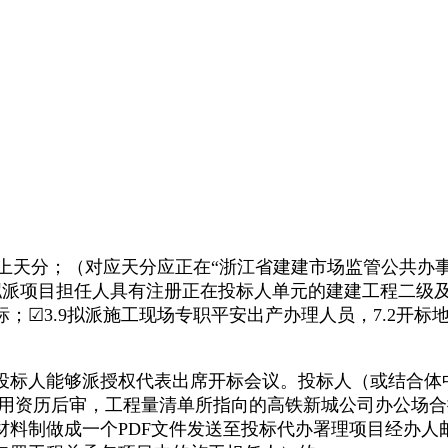
天分；（对应天分应正在“浙江省建建市场监管公共办事系统
公休日、3.7拟派项目担任人具有注册正在投标人单元的建建工
☑3.9拟派施工现场专职平安出产办理人员，7.2开标
标人能够派授权代表出席开标会议。投标人（或结合体
采用资历后审，工程量清单所指向的高铁新城公司办公场合
制做成一个PDF文件发送至投标代办署理项目经办人邮箱（