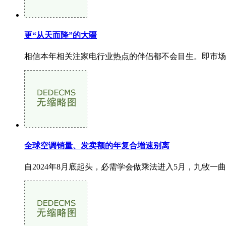
更“从天而降”的大疆
相信本年相关注家电行业热点的伴侣都不会目生。即市场
全球空调销量、发卖额的年复合增速别离
自2024年8月底起头，必需学会做乘法进入5月，九牧