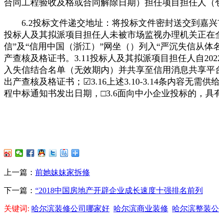
合同工程验收及格或合同解除日期）担任项目担任人（
6.2投标文件递交地址：将投标文件密封送交到嘉兴市交通
投标人及其拟派项目担任人未被市场监视办理机关正在全
信”及“信用中国（浙江）”网坐（）列入“严沉失信从体
产查核及格证书。3.11投标人及其拟派项目担任人自2
入失信结合名单（无效期内）并共享至信用消息共享平
出产查核及格证书；☑3.16上述3.10-3.14条
程中标通知书发出日期，□3.6面向中小企业投标的，
上一篇：
前她妹妹家拆修
下一篇：
“2018中国房地产开辟企业成长速度十强排名前列
关键词:
哈尔滨装修公司哪家好
哈尔滨商业装修
哈尔滨整装公